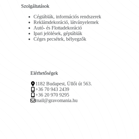
Szolgáltatások
Cégtáblák, információs rendszerek
Reklámdekoráció, látványelemek
Autó- és Flottadekoráció
Ipari jelölések, géptáblák
Céges pecsétek, bélyegzők
Elérhetőségek
1182 Budapest, Üllői út 563.
+36 70 943 2439
+36 20 970 9295
mail@gravomania.hu