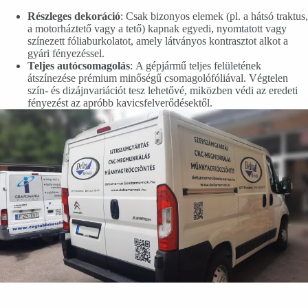
Részleges dekoráció
: Csak bizonyos elemek (pl. a hátsó traktus,
a motorháztető vagy a tető) kapnak egyedi, nyomtatott vagy
színezett fóliaburkolatot, amely látványos kontrasztot alkot a
gyári fényezéssel.
Teljes autócsomagolás
: A gépjármű teljes felületének
átszínezése prémium minőségű csomagolófóliával. Végtelen
szín- és dizájnvariációt tesz lehetővé, miközben védi az eredeti
fényezést az apróbb kavicsfelverődésektől.