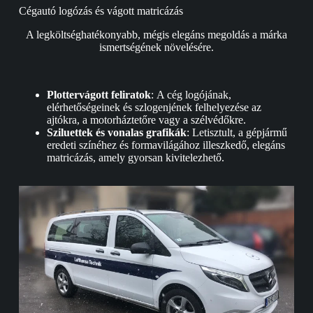
Cégautó logózás és vágott matricázás
A legköltséghatékonyabb, mégis elegáns megoldás a márka
ismertségének növelésére.
Plottervágott feliratok
: A cég logójának,
elérhetőségeinek és szlogenjének felhelyezése az
ajtókra, a motorháztetőre vagy a szélvédőkre.
Sziluettek és vonalas grafikák
: Letisztult, a gépjármű
eredeti színéhez és formavilágához illeszkedő, elegáns
matricázás, amely gyorsan kivitelezhető.