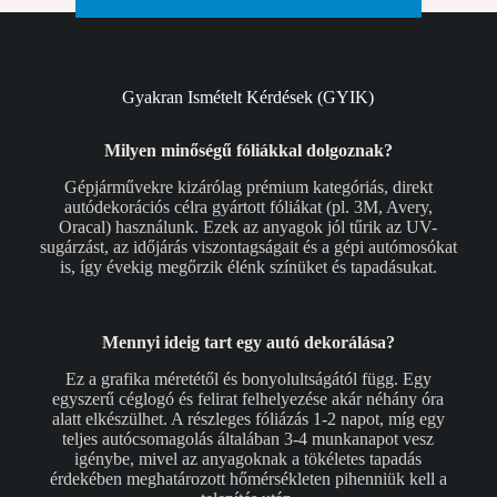
Gyakran Ismételt Kérdések (GYIK)
Milyen minőségű fóliákkal dolgoznak?
Gépjárművekre kizárólag prémium kategóriás, direkt
autódekorációs célra gyártott fóliákat (pl. 3M, Avery,
Oracal) használunk. Ezek az anyagok jól tűrik az UV-
sugárzást, az időjárás viszontagságait és a gépi autómosókat
is, így évekig megőrzik élénk színüket és tapadásukat.
Mennyi ideig tart egy autó dekorálása?
Ez a grafika méretétől és bonyolultságától függ. Egy
egyszerű céglogó és felirat felhelyezése akár néhány óra
alatt elkészülhet. A részleges fóliázás 1-2 napot, míg egy
teljes autócsomagolás általában 3-4 munkanapot vesz
igénybe, mivel az anyagoknak a tökéletes tapadás
érdekében meghatározott hőmérsékleten pihenniük kell a