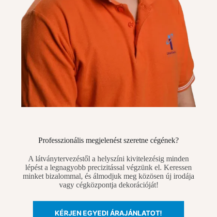
Professzionális megjelenést szeretne cégének?
A látványtervezéstől a helyszíni kivitelezésig minden
lépést a legnagyobb precizitással végzünk el. Keressen
minket bizalommal, és álmodjuk meg közösen új irodája
vagy cégközpontja dekorációját!
KÉRJEN EGYEDI ÁRAJÁNLATOT!