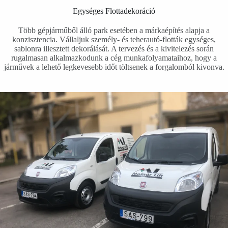
Egységes Flottadekoráció
Több gépjárműből álló park esetében a márkaépítés alapja a
konzisztencia. Vállaljuk személy- és teherautó-flották egységes,
sablonra illesztett dekorálását. A tervezés és a kivitelezés során
rugalmasan alkalmazkodunk a cég munkafolyamataihoz, hogy a
járművek a lehető legkevesebb időt töltsenek a forgalomból kivonva.