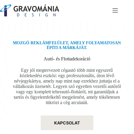
Skip
to
content
MOZGÓ REKLÁMFELÜLET, AMELY FOLYAMATOSAN
ÉPÍTI A MÁRKÁJÁT.
Autó- és Flottadekoráció
Egy jól megtervezett cégautó több mint egyszerű
közlekedési eszköz: egy professzionális, úton lévő
névjegykártya, amely nap mint nap ezrekhez juttatja el a
vállalkozás üzenetét. Legyen szó egyetlen vezetői autóról
vagy egy komplett teherautó-flottáról, mi garantáljuk a
tartós és figyelemfelkeltő megjelenést, amely tökéletesen
tükrözi a cég arculatát.
KAPCSOLAT