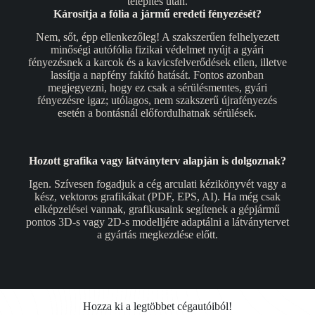
telepítés után.
Károsítja a fólia a jármű eredeti fényezését?
Nem, sőt, épp ellenkezőleg! A szakszerűen felhelyezett
minőségi autófólia fizikai védelmet nyújt a gyári
fényezésnek a karcok és a kavicsfelverődések ellen, illetve
lassítja a napfény fakító hatását. Fontos azonban
megjegyezni, hogy ez csak a sérülésmentes, gyári
fényezésre igaz; utólagos, nem szakszerű újrafényezés
esetén a bontásnál előfordulhatnak sérülések.
Hozott grafika vagy látványterv alapján is dolgoznak?
Igen. Szívesen fogadjuk a cég arculati kézikönyvét vagy a
kész, vektoros grafikákat (PDF, EPS, AI). Ha még csak
elképzelései vannak, grafikusaink segítenek a gépjármű
pontos 3D-s vagy 2D-s modelljére adaptálni a látványtervet
a gyártás megkezdése előtt.
Hozza ki a legtöbbet cégautóiból!