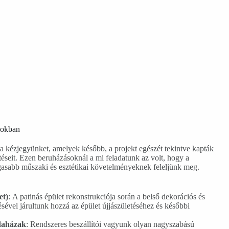
sokban
a kézjegyünket, amelyek később, a projekt egészét tekintve kapták
seit. Ezen beruházásoknál a mi feladatunk az volt, hogy a
agasabb műszaki és esztétikai követelményeknek feleljünk meg.
et)
: A patinás épület rekonstrukciója során a belső dekorációs és
sével járultunk hozzá az épület újjászületéséhez és későbbi
odaházak
: Rendszeres beszállítói vagyunk olyan nagyszabású