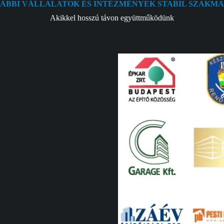
LÁBBI VÁLLALATOK ÉS INTÉZMÉNYEK STABIL SZAKM
Akikkel hosszú távon együttműködünk