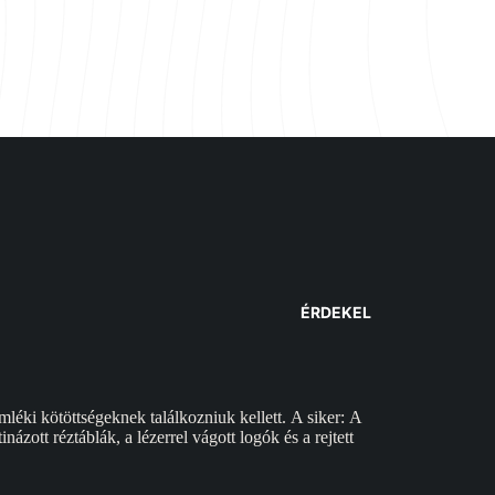
ÉRDEKEL
éki kötöttségeknek találkozniuk kellett. A siker: A
zott réztáblák, a lézerrel vágott logók és a rejtett