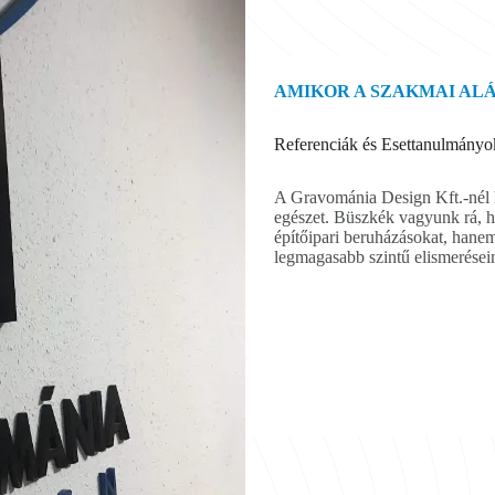
AMIKOR A SZAKMAI ALÁ
Referenciák és Esettanulmányo
A Gravománia Design Kft.-nél hi
egészet. Büszkék vagyunk rá, 
építőipari beruházásokat, hane
legmagasabb szintű elismerésein