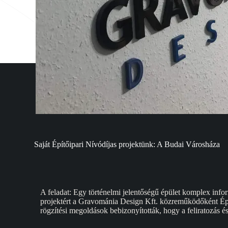
Saját Építőipari Nívódíjas projektünk: A Budai Városháza
A feladat: Egy történelmi jelentőségű épület komplex info
projektért a Gravománia Design Kft. közreműködőként Építőip
rögzítési megoldások bebizonyították, hogy a feliratozás és