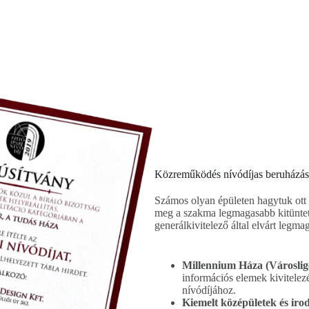
Közreműködés nívódíjas beruházá
Számos olyan épületen hagytuk ott 
meg a szakma legmagasabb kitünteté
generálkivitelező által elvárt legm
Millennium Háza (Városlig
információs elemek kivitelezé
nívódíjához.
Kiemelt középületek és ir