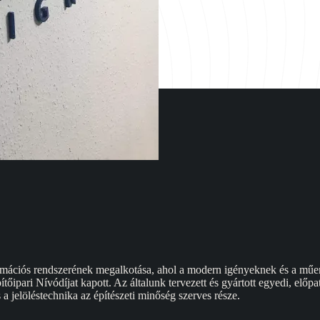
rmációs rendszerének megalkotása, ahol a modern igényeknek és a műeml
ari Nívódíjat kapott. Az általunk tervezett és gyártott egyedi, előpatiná
 a jelöléstechnika az építészeti minőség szerves része.