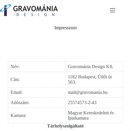
Skip
to
content
Impresszum
Név:
Gravománia Design Kft.
1182 Budapest, Üllői út
Cím:
563.
Email:
mail@gravomania.hu
Adószám:
25574573-2-43
Magyar Kereskedelmi és
Kamara:
Iparkamara
Tárhelyszolgáltató