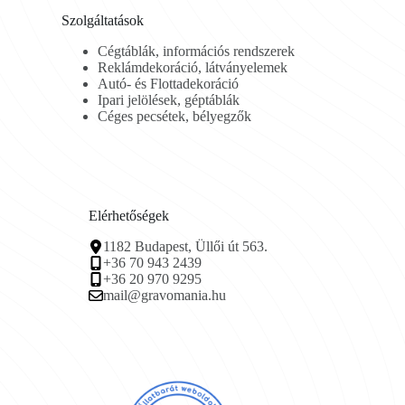
Szolgáltatások
Cégtáblák, információs rendszerek
Reklámdekoráció, látványelemek
Autó- és Flottadekoráció
Ipari jelölések, géptáblák
Céges pecsétek, bélyegzők
Elérhetőségek
1182 Budapest, Üllői út 563.
+36 70 943 2439
+36 20 970 9295
mail@gravomania.hu